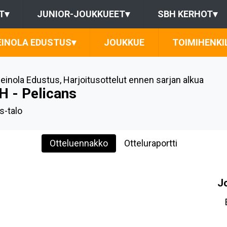
T
▾
JUNIOR-JOUKKUEET
▾
SBH KERHOT
▾
EINOLA EDUSTUS
▾
JOUKKUE
TOIMIHENKI
einola Edustus
,
Harjoitusottelut ennen sarjan alkua
H - Pelicans
s-talo
Otteluennakko
Otteluraportti
J