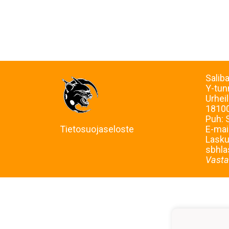
Salib
Y-tu
Urheil
18100
Puh: 
Tietosuojaseloste
E-mai
Laskut
sbhla
Vasta