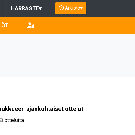
Arkisto
▾
HARRASTE
▾
LÖT
oukkueen ajankohtaiset ottelut
Ei otteluita