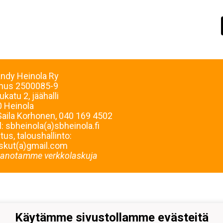
andy Heinola Ry
nnus
2500085-9
ukatu 2, jäähalli
 Heinola
Saila Korhonen, 040 169 4502
l: sbheinola(a)sbheinola.fi
us, taloushallinto:
skut(a)gmail.com
anotamme verkkolaskuja
Käytämme sivustollamme evästeitä