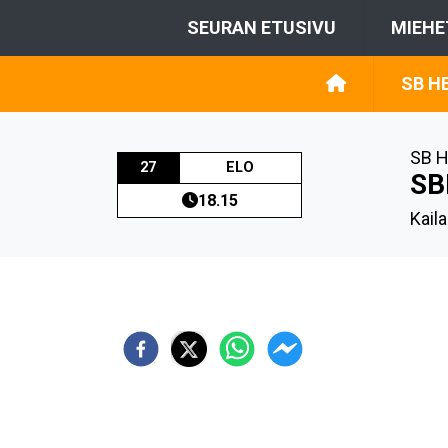
SEURAN ETUSIVU
MIEHE
SB H
SB H
27
ELO
SB
18.15
Kaila