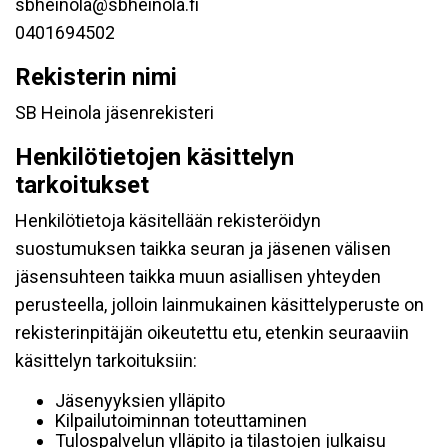
sbheinola@sbheinola.fi
0401694502
Rekisterin nimi
SB Heinola jäsenrekisteri
Henkilötietojen käsittelyn
tarkoitukset
Henkilötietoja käsitellään rekisteröidyn
suostumuksen taikka seuran ja jäsenen välisen
jäsensuhteen taikka muun asiallisen yhteyden
perusteella, jolloin lainmukainen käsittelyperuste on
rekisterinpitäjän oikeutettu etu, etenkin seuraaviin
käsittelyn tarkoituksiin:
Jäsenyyksien ylläpito
Kilpailutoiminnan toteuttaminen
Tulospalvelun ylläpito ja tilastojen julkaisu