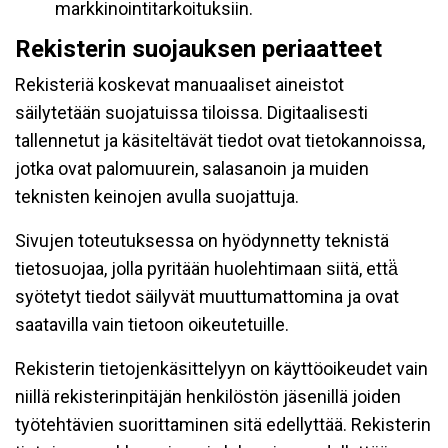
markkinointitarkoituksiin.
Rekisterin suojauksen periaatteet
Rekisteriä koskevat manuaaliset aineistot
säilytetään suojatuissa tiloissa. Digitaalisesti
tallennetut ja käsiteltävät tiedot ovat tietokannoissa,
jotka ovat palomuurein, salasanoin ja muiden
teknisten keinojen avulla suojattuja.
Sivujen toteutuksessa on hyödynnetty teknistä
tietosuojaa, jolla pyritään huolehtimaan siitä, että̈
syötetyt tiedot säilyvät muuttumattomina ja ovat
saatavilla vain tietoon oikeutetuille.
Rekisterin tietojenkäsittelyyn on käyttöoikeudet vain
niillä rekisterinpitäjän henkilöstön jäsenillä joiden
työtehtävien suorittaminen sitä edellyttää. Rekisterin