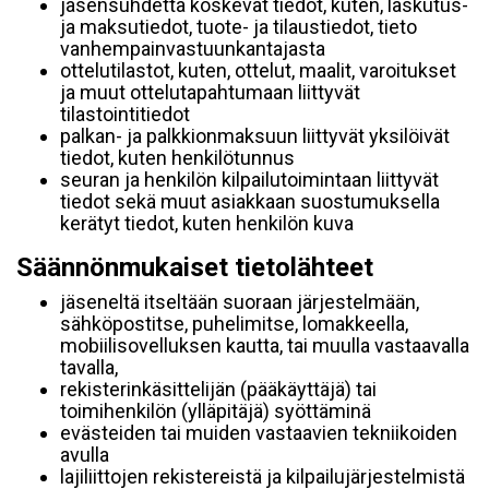
jäsensuhdetta koskevat tiedot, kuten, laskutus-
ja maksutiedot, tuote- ja tilaustiedot, tieto
vanhempainvastuunkantajasta
ottelutilastot, kuten, ottelut, maalit, varoitukset
ja muut ottelutapahtumaan liittyvät
tilastointitiedot
palkan- ja palkkionmaksuun liittyvät yksilöivät
tiedot, kuten henkilötunnus
seuran ja henkilön kilpailutoimintaan liittyvät
tiedot sekä muut asiakkaan suostumuksella
kerätyt tiedot, kuten henkilön kuva
Säännönmukaiset tietolähteet
jäseneltä itseltään suoraan järjestelmään,
sähköpostitse, puhelimitse, lomakkeella,
mobiilisovelluksen kautta, tai muulla vastaavalla
tavalla,
rekisterinkäsittelijän (pääkäyttäjä) tai
toimihenkilön (ylläpitäjä) syöttäminä
evästeiden tai muiden vastaavien tekniikoiden
avulla
lajiliittojen rekistereistä ja kilpailujärjestelmistä