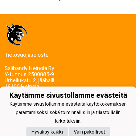
Tietosuojaseloste
Salibandy Heinola Ry
Y-tunnus
2500085-9
Urheilukatu 2, jäähalli
18100 Heinola
Puh: Saila Korhonen, 040 169 4502
Käytämme sivustollamme evästeitä
E-mail: sbheinola(a)sbheinola.fi
Käytämme sivustollamme evästeitä käyttökokemuksen
Laskutus, taloushallinto: sbhlaskut(a)gmail.com
Vastaanotamme verkkolaskuja
parantamiseksi sekä toiminnallisiin ja tilastollisiin
tarkoituksiin.
Hyväksy kaikki
Vain pakolliset