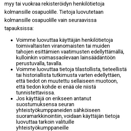
myy tai vuokraa rekisteröidyn henkilötietoja
kolmansille osapuolille. Tietoja luovutetaan
kolmansille osapuolille vain seuraavissa
tapauksissa:
Voimme luovuttaa käyttäjän henkilötietoja
toimivaltaisten viranomaisten tai muiden
tahojen esittämien vaatimusten edellyttämällä,
kulloinkin voimassaolevaan lainsäädäntöön
perustuvalla, tavalla.
Voimme luovuttaa tietoja tilastollista, tieteellistä
tai historiallista tutkimusta varten edellyttäen,
että tiedot on muutettu sellaiseen muotoon,
että tiedon kohde ei enää ole niistä
tunnistettavissa.
Jos käyttäjä on erikseen antanut
suostumuksensa seuran
yhteistyökumppaneiden sähköiseen
suoramarkkinointiin, voidaan käyttäjän tietoja
luovuttaa tarkoin valituille
yhteistyökumppaneille