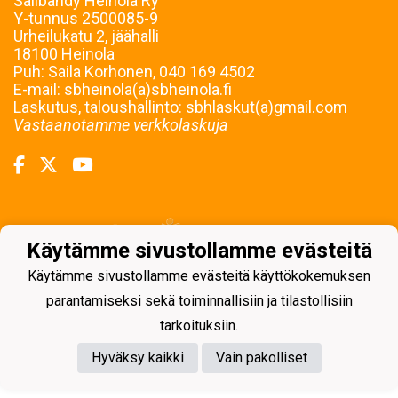
Salibandy Heinola Ry
Y-tunnus
2500085-9
Urheilukatu 2, jäähalli
18100 Heinola
Puh: Saila Korhonen, 040 169 4502
E-mail: sbheinola(a)sbheinola.fi
Laskutus, taloushallinto: sbhlaskut(a)gmail.com
Vastaanotamme verkkolaskuja
Powered by
Käytämme sivustollamme evästeitä
Käytämme sivustollamme evästeitä käyttökokemuksen
parantamiseksi sekä toiminnallisiin ja tilastollisiin
tarkoituksiin.
Hyväksy kaikki
Vain pakolliset