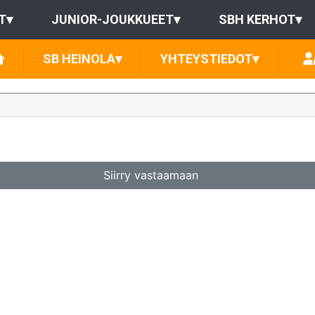
T
▾
JUNIOR-JOUKKUEET
▾
SBH KERHOT
▾
SB HEINOLA
▾
YHTEYSTIEDOT
▾