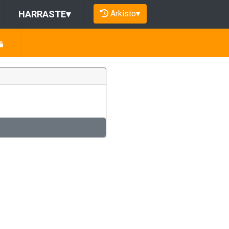
Arkisto
▾
HARRASTE
▾