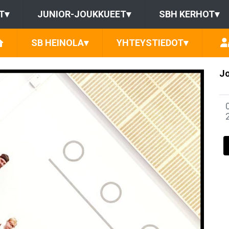
T
▾
JUNIOR-JOUKKUEET
▾
SBH KERHOT
▾
SB HEINOLA
▾
YHTEYSTIEDOT
▾
Jo