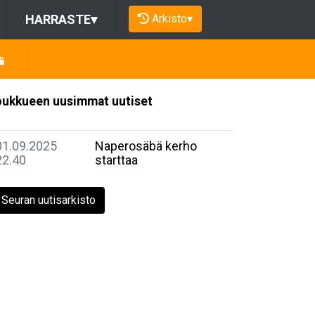
Arkisto
▾
HARRASTE
▾
ukkueen uusimmat uutiset
01.09.2025
Naperosäbä kerho
22.40
starttaa
Seuran uutisarkisto